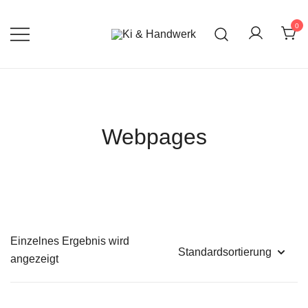
0
Ihre Kreativmanufaktur für Bilder, Lieder
Ki & Handwerk
und mehr
Webpages
Einzelnes Ergebnis wird
angezeigt