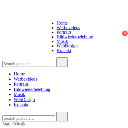
Home
Werbevideos
Portraits
0
Bildwiederbelebung
Musik
WebDesign
Kontakt
Ki & Handwerk
Ihre Kreativmanufaktur für Bilder, Lieder und mehr
Home
Werbevideos
Portraits
Bildwiederbelebung
Musik
WebDesign
Kontakt
Start
/
Musik