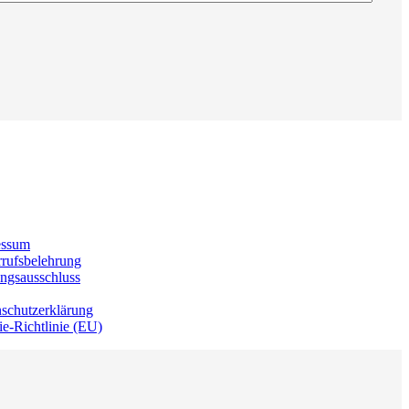
essum
rufsbelehrung
ngsausschluss
schutzerklärung
e-Richtlinie (EU)