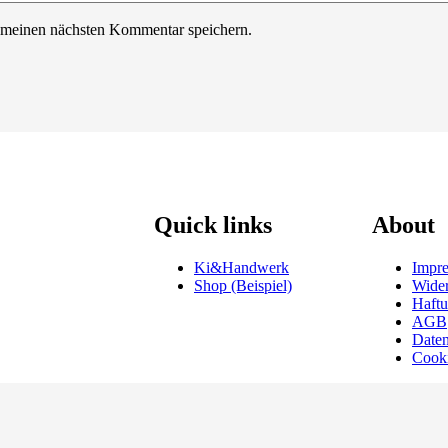
 meinen nächsten Kommentar speichern.
Quick links
About
Ki&Handwerk
Impr
Shop (Beispiel)
Wider
Haftu
AGB
Daten
Cooki